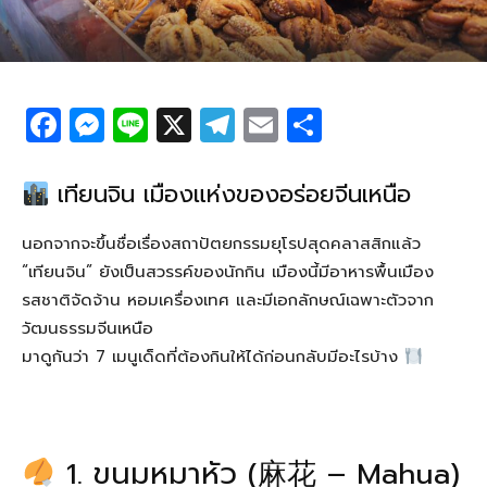
F
M
Li
X
T
E
S
a
e
n
el
m
h
c
ss
e
e
ail
ar
เทียนจิน เมืองแห่งของอร่อยจีนเหนือ
e
e
g
e
นอกจากจะขึ้นชื่อเรื่องสถาปัตยกรรมยุโรปสุดคลาสสิกแล้ว
b
n
ra
“เทียนจิน” ยังเป็นสวรรค์ของนักกิน เมืองนี้มีอาหารพื้นเมือง
o
g
m
รสชาติจัดจ้าน หอมเครื่องเทศ และมีเอกลักษณ์เฉพาะตัวจาก
o
er
วัฒนธรรมจีนเหนือ
k
มาดูกันว่า 7 เมนูเด็ดที่ต้องกินให้ได้ก่อนกลับมีอะไรบ้าง
1. ขนมหมาหัว (麻花 – Mahua)