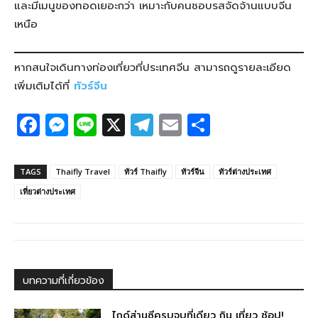
และมีเมนูของทอดเยอะกว่า เหมาะกับคนชอบรสจัดจ้านแบบจีน
เหนือ
หากสนใจเดินทางท่องเที่ยวที่ประเทศจีน สามารถดูรายละเอียด
เพิ่มเติมได้ที่
ทัวร์จีน
F
M
Li
X
T
E
S
a
e
n
el
m
h
c
ss
e
e
ail
ar
TAGS
Thaifly Travel
ทัวร์ Thaifly
ทัวร์จีน
ทัวร์ต่างประเทศ
e
e
g
e
เที่ยวต่างประเทศ
b
n
ra
o
g
m
o
er
k
บทความที่เกี่ยวข้อง
ไกด์ส่านซีครบจบที่เดียว กิน เที่ยว ช้อป!