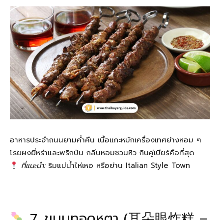
อาหารประจำถนนยามค่ำคืน เนื้อแกะหมักเครื่องเทศย่างหอม ๆ
โรยผงยี่หร่าและพริกป่น กลิ่นหอมชวนหิว กินคู่เบียร์คือที่สุด
ที่แนะนำ:
ริมแม่น้ำไห่เหอ หรือย่าน Italian Style Town
7. ขนมทอดหูตา (耳朵眼炸糕 –