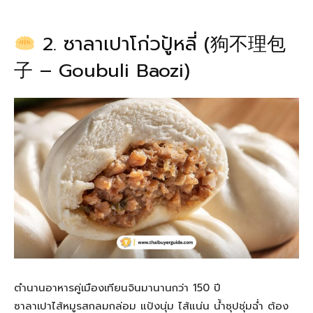
2. ซาลาเปาโก่วปู้หลี่ (狗不理包
子 – Goubuli Baozi)
ตำนานอาหารคู่เมืองเทียนจินมานานกว่า 150 ปี
ซาลาเปาไส้หมูรสกลมกล่อม แป้งนุ่ม ไส้แน่น น้ำซุปชุ่มฉ่ำ ต้อง