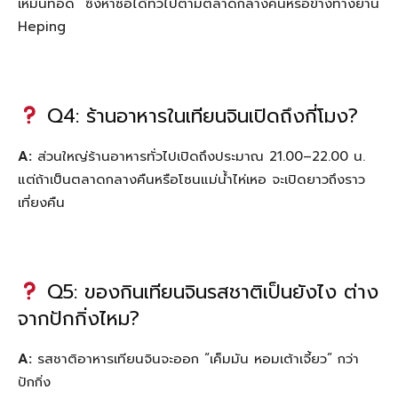
เหม็นทอด” ซึ่งหาซื้อได้ทั่วไปตามตลาดกลางคืนหรือข้างทางย่าน
Heping
Q4: ร้านอาหารในเทียนจินเปิดถึงกี่โมง?
A:
ส่วนใหญ่ร้านอาหารทั่วไปเปิดถึงประมาณ 21.00–22.00 น.
แต่ถ้าเป็นตลาดกลางคืนหรือโซนแม่น้ำไห่เหอ จะเปิดยาวถึงราว
เที่ยงคืน
Q5: ของกินเทียนจินรสชาติเป็นยังไง ต่าง
จากปักกิ่งไหม?
A:
รสชาติอาหารเทียนจินจะออก “เค็มมัน หอมเต้าเจี้ยว” กว่า
ปักกิ่ง