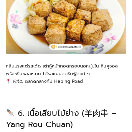
กลิ่นแรงแต่รสเด็ด เต้าหู้หมักทอดกรอบนอกนุ่มใน กินคู่ซอส
พริกหรือซอสหวาน ได้รสแบบสตรีทฟู้ดแท้ ๆ
พิกัด:
ตลาดกลางคืน Heping Road
6. เนื้อเสียบไม้ย่าง (羊肉串 –
Yang Rou Chuan)