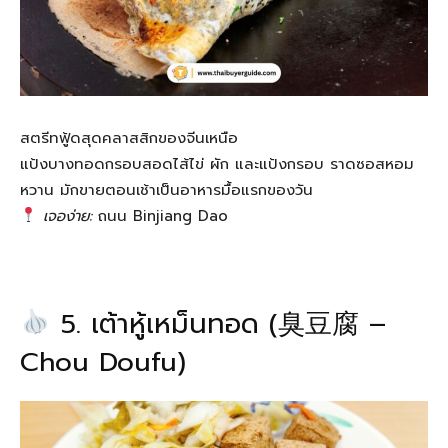
สตรีทฟู้ดสุดคลาสสิกของจีนเหนือ
แป้งบางทอดกรอบสอดไส้ไข่ ผัก และแป้งกรอบ ราดซอสหอม
หวาน มักขายตอนเช้าเป็นอาหารมื้อแรกของวัน
เจอง่าย:
ถนน Binjiang Dao
5. เต้าหู้เหม็นทอด (臭豆腐 –
Chou Doufu)