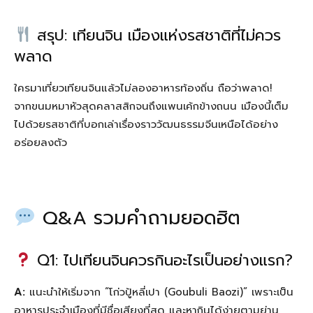
สรุป: เทียนจิน เมืองแห่งรสชาติที่ไม่ควร
พลาด
ใครมาเที่ยวเทียนจินแล้วไม่ลองอาหารท้องถิ่น ถือว่าพลาด!
จากขนมหมาหัวสุดคลาสสิกจนถึงแพนเค้กข้างถนน เมืองนี้เต็ม
ไปด้วยรสชาติที่บอกเล่าเรื่องราววัฒนธรรมจีนเหนือได้อย่าง
อร่อยลงตัว
Q&A รวมคำถามยอดฮิต
Q1: ไปเทียนจินควรกินอะไรเป็นอย่างแรก?
A:
แนะนำให้เริ่มจาก “โก่วปู้หลี่เปา (Goubuli Baozi)” เพราะเป็น
อาหารประจำเมืองที่มีชื่อเสียงที่สุด และหากินได้ง่ายตามย่าน