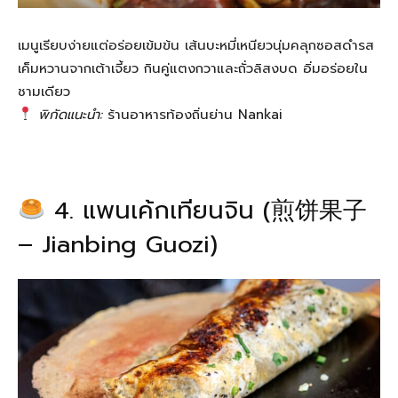
เมนูเรียบง่ายแต่อร่อยเข้มข้น เส้นบะหมี่เหนียวนุ่มคลุกซอสดำรส
เค็มหวานจากเต้าเจี้ยว กินคู่แตงกวาและถั่วลิสงบด อิ่มอร่อยใน
ชามเดียว
พิกัดแนะนำ:
ร้านอาหารท้องถิ่นย่าน Nankai
4. แพนเค้กเทียนจิน (煎饼果子
– Jianbing Guozi)