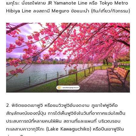
เมกุโระ: นั่งรถไฟสาย JR Yamanote Line หรือ Tokyo Metro
Hibiya Line ลงสถานี Meguro ข้อแนะนำ (กิน/เที่ยว/กิจกรรม)
2. พิชิตยอดเขาฟูจิ หรือชมวิวฟูจิอันงดงาม ภูเขาไฟฟูจิคือ
สัญลักษณ์ของญี่ปุ่น การได้เห็นฟูจิซังในวันที่อากาศแจ่มใสเป็น
ประสบการณ์ที่หลายคนใฝ่ฝัน สถานที่และแผนที่ บริเวณรอบ
ทะเลสาบคาวากุจิโกะ (Lake Kawaguchiko) หรือปีนเขาฟูจิใน