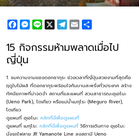
F
M
Li
X
T
E
S
a
e
n
el
m
h
c
ss
e
e
ail
ar
15 กิจกรรมห้ามพลาดเมื่อไป
e
e
g
e
ญี่ปุ่น
b
n
ra
o
g
m
1. ชมความงามของดอกซากุระ ช่วงเวลาที่ญี่ปุ่นสวยงามที่สุดคือ
o
er
ฤดูใบไม้ผลิ ที่ดอกซากุระพร้อมใจกันบานสะพรั่งทั่วประเทศ สร้าง
k
ทัศนียภาพที่น่าจดจำ สถานที่และแผนที่ สวนสาธารณะอุเอโนะ
(Ueno Park), โตเกียว หรือแม่น้ำเมกุโระ (Meguro River),
โตเกียว
ดูแผนที่ อุเอโนะ:
คลิกที่นี่เพื่อดูแผนที่
ดูแผนที่ เมกุโระ:
คลิกที่นี่เพื่อดูแผนที่
วิธีการเดินทาง อุเอโนะ:
นั่งรถไฟสาย JR Yamanote Line ลงสถานี Ueno