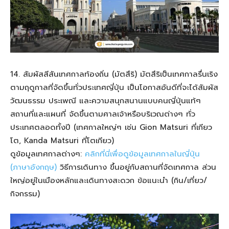
14. สัมผัสสีสันเทศกาลท้องถิ่น (มัตสึริ) มัตสึริเป็นเทศกาลรื่นเริง
ตามฤดูกาลที่จัดขึ้นทั่วประเทศญี่ปุ่น เป็นโอกาสอันดีที่จะได้สัมผัส
วัฒนธรรม ประเพณี และความสนุกสนานแบบคนญี่ปุ่นแท้ๆ
สถานที่และแผนที่ จัดขึ้นตามศาลเจ้าหรือบริเวณต่างๆ ทั่ว
ประเทศตลอดทั้งปี (เทศกาลใหญ่ๆ เช่น Gion Matsuri ที่เกียว
โต, Kanda Matsuri ที่โตเกียว)
ดูข้อมูลเทศกาลต่างๆ:
คลิกที่นี่เพื่อดูข้อมูลเทศกาลในญี่ปุ่น
(ภาษาอังกฤษ)
วิธีการเดินทาง ขึ้นอยู่กับสถานที่จัดเทศกาล ส่วน
ใหญ่อยู่ในเมืองหลักและเดินทางสะดวก ข้อแนะนำ (กิน/เที่ยว/
กิจกรรม)