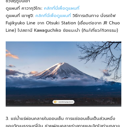
ช่วงฤดูปีนเขา
ดูแผนที่ คาวากุจิโกะ:
คลิกที่นี่เพื่อดูแผนที่
ดูแผนที่ เขาฟูจิ:
คลิกที่นี่เพื่อดูแผนที่
วิธีการเดินทาง นั่งรถไฟ
Fujikyuko Line จาก Otsuki Station (เชื่อมต่อจาก JR Chuo
Line) ไปสถานี Kawaguchiko ข้อแนะนำ (กิน/เที่ยว/กิจกรรม)
3. แช่น้ำแร่ผ่อนคลายในออนเซ็น การแช่ออนเซ็นเป็นส่วนหนึ่ง
ของวัฒนธรรมญี่ปุ่น ช่วยผ่อนคลายร่างกายและจิตใจท่ามกลาง