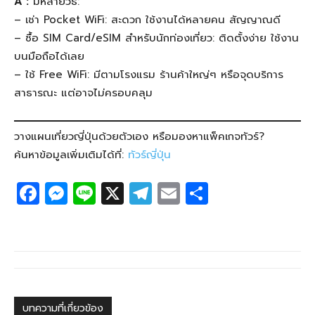
A :
มีหลายวิธี:
– เช่า Pocket WiFi: สะดวก ใช้งานได้หลายคน สัญญาณดี
– ซื้อ SIM Card/eSIM สำหรับนักท่องเที่ยว: ติดตั้งง่าย ใช้งาน
บนมือถือได้เลย
– ใช้ Free WiFi: มีตามโรงแรม ร้านค้าใหญ่ๆ หรือจุดบริการ
สาธารณะ แต่อาจไม่ครอบคลุม
วางแผนเที่ยวญี่ปุ่นด้วยตัวเอง หรือมองหาแพ็คเกจทัวร์?
ค้นหาข้อมูลเพิ่มเติมได้ที่:
ทัวร์ญี่ปุ่น
F
M
Li
X
T
E
S
a
e
n
el
m
h
c
ss
e
e
ail
ar
e
e
g
e
b
n
ra
o
g
m
บทความที่เกี่ยวข้อง