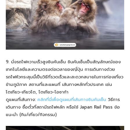
9. นั่งรถไฟความเร็วสูงชินคันเซ็น ชินคันเซ็นเป็นสัญลักษณ์ของ
เทคโนโลยีและความตรงต่อเวลาของญี่ปุ่น การเดินทางด้วย
รถไฟหัวกระสุนนี้เป็นวิธีที่รวดเร็วและสะดวกสบายในการท่องเที่ยว
ข้ามภูมิภาค สถานที่และแผนที่ เส้นทางหลักทั่วประเทศ เช่น
โตเกียว-เกียวโต, โตเกียว-โอซาก้า
ดูแผนที่เส้นทาง:
คลิกที่นี่เพื่อดูแผนที่เส้นทางชินคันเซ็น
วิธีการ
เดินทาง ซื้อตั๋วที่สถานีรถไฟหลัก หรือใช้ Japan Rail Pass ข้อ
แนะนำ (กิน/เที่ยว/กิจกรรม)