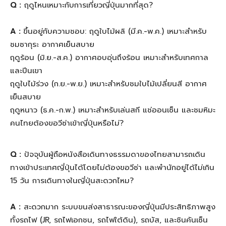
Q :
ฤดูไหนเหมาะกับการเที่ยวญี่ปุ่นมากที่สุด?
A :
ขึ้นอยู่กับความชอบ: ฤดูใบไม้ผลิ (มี.ค.-พ.ค.) เหมาะสำหรับ
ชมซากุระ อากาศเย็นสบาย
ฤดูร้อน (มิ.ย.-ส.ค.) อากาศอบอุ่นถึงร้อน เหมาะสำหรับเทศกาล
และปีนเขา
ฤดูใบไม้ร่วง (ก.ย.-พ.ย.) เหมาะสำหรับชมใบไม้เปลี่ยนสี อากาศ
เย็นสบาย
ฤดูหนาว (ธ.ค.-ก.พ.) เหมาะสำหรับเล่นสกี แช่ออนเซ็น และชมหิมะ
คนไทยต้องขอวีซ่าเข้าญี่ปุ่นหรือไม่?
Q :
ปัจจุบันผู้ถือหนังสือเดินทางธรรมดาของไทยสามารถเดิน
ทางเข้าประเทศญี่ปุ่นได้โดยไม่ต้องขอวีซ่า และพำนักอยู่ได้ไม่เกิน
15 วัน การเดินทางในญี่ปุ่นสะดวกไหม?
A :
สะดวกมาก ระบบขนส่งสาธารณะของญี่ปุ่นมีประสิทธิภาพสูง
ทั้งรถไฟ (JR, รถไฟเอกชน, รถไฟใต้ดิน), รถบัส, และชินคันเซ็น