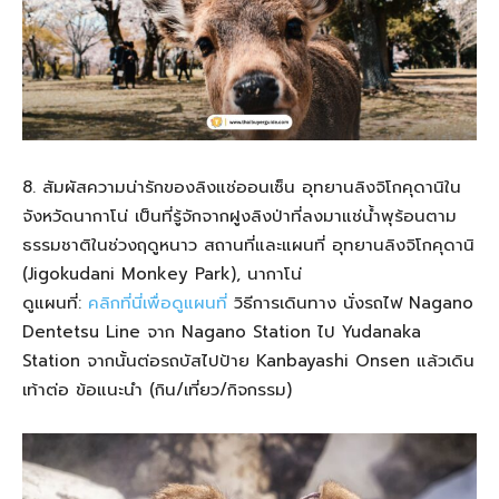
8. สัมผัสความน่ารักของลิงแช่ออนเซ็น อุทยานลิงจิโกคุดานิใน
จังหวัดนากาโน่ เป็นที่รู้จักจากฝูงลิงป่าที่ลงมาแช่น้ำพุร้อนตาม
ธรรมชาติในช่วงฤดูหนาว สถานที่และแผนที่ อุทยานลิงจิโกคุดานิ
(Jigokudani Monkey Park), นากาโน่
ดูแผนที่:
คลิกที่นี่เพื่อดูแผนที่
วิธีการเดินทาง นั่งรถไฟ Nagano
Dentetsu Line จาก Nagano Station ไป Yudanaka
Station จากนั้นต่อรถบัสไปป้าย Kanbayashi Onsen แล้วเดิน
เท้าต่อ ข้อแนะนำ (กิน/เที่ยว/กิจกรรม)