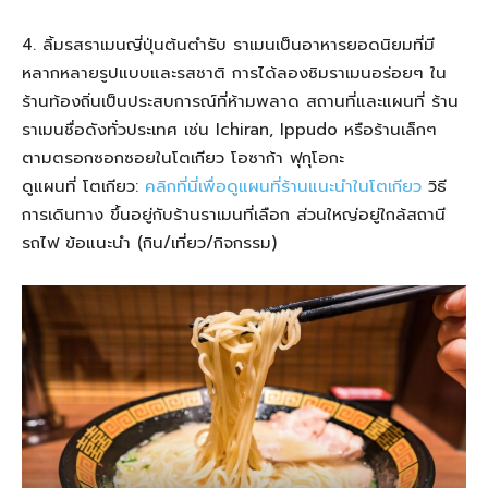
4. ลิ้มรสราเมนญี่ปุ่นต้นตำรับ ราเมนเป็นอาหารยอดนิยมที่มี
หลากหลายรูปแบบและรสชาติ การได้ลองชิมราเมนอร่อยๆ ใน
ร้านท้องถิ่นเป็นประสบการณ์ที่ห้ามพลาด สถานที่และแผนที่ ร้าน
ราเมนชื่อดังทั่วประเทศ เช่น Ichiran, Ippudo หรือร้านเล็กๆ
ตามตรอกซอกซอยในโตเกียว โอซาก้า ฟุกุโอกะ
ดูแผนที่ โตเกียว:
คลิกที่นี่เพื่อดูแผนที่ร้านแนะนำในโตเกียว
วิธี
การเดินทาง ขึ้นอยู่กับร้านราเมนที่เลือก ส่วนใหญ่อยู่ใกล้สถานี
รถไฟ ข้อแนะนำ (กิน/เที่ยว/กิจกรรม)