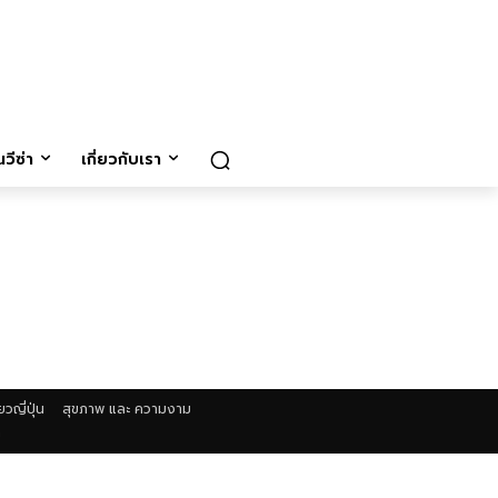
วีซ่า
เกี่ยวกับเรา
่ยวญี่ปุ่น
สุขภาพ และ ความงาม
า